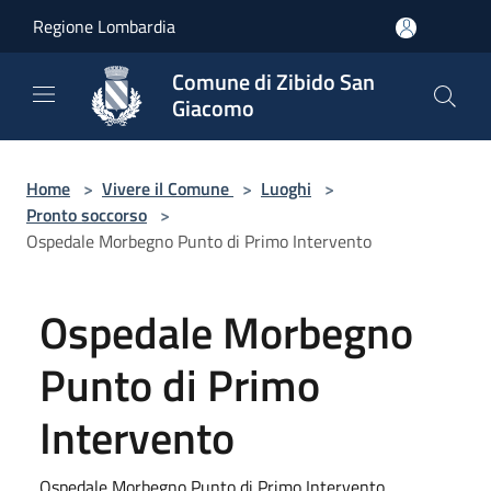
Salta al contenuto principale
Regione Lombardia
Comune di Zibido San
Giacomo
Home
>
Vivere il Comune
>
Luoghi
>
Pronto soccorso
>
Ospedale Morbegno Punto di Primo Intervento
Ospedale Morbegno
Punto di Primo
Intervento
Ospedale Morbegno Punto di Primo Intervento