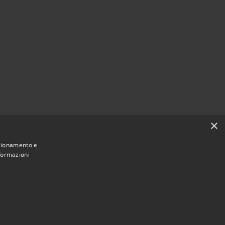
×
nzionamento e
nformazioni
Municipium
Accesso
i Zibido San Giacomo • Powered by
•
redazione