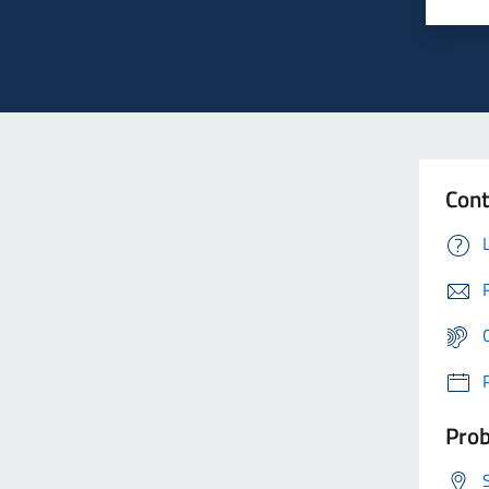
Cont
Prob