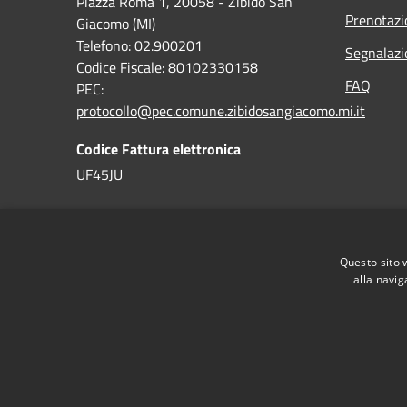
Piazza Roma 1, 20058 - Zibido San
Prenotaz
Giacomo (MI)
Telefono: 02.900201
Segnalazi
Codice Fiscale: 80102330158
FAQ
PEC:
protocollo@pec.comune.zibidosangiacomo.mi.it
Codice Fattura elettronica
UF45JU
Questo sito 
alla navig
RSS
Accessibilità
Privacy
Cookie
Mappa de