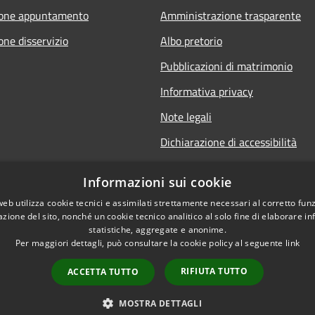
ione appuntamento
Amministrazione trasparente
one disservizio
Albo pretorio
Pubblicazioni di matrimonio
Informativa privacy
Note legali
Dichiarazione di accessibilità
Obiettivi di accessibilità
Informazioni sui cookie
Whistleblowing
web utilizza cookie tecnici e assimilati strettamente necessari al corretto fu
azione del sito, nonché un cookie tecnico analitico al solo fine di elaborare i
statistiche, aggregate e anonime.
Per maggiori dettagli, può consultare la cookie policy al seguente
link
RIFIUTA TUTTO
ACCETTA TUTTO
l sito
Copyright © 2026 • Comune d
MOSTRA DETTAGLI