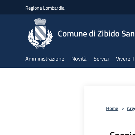
Salta al contenuto principale
Regione Lombardia
Comune di Zibido Sa
Amministrazione
Novità
Servizi
Vivere 
Home
>
Arg