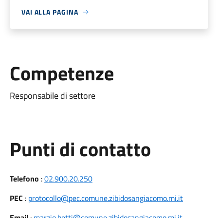
VAI ALLA PAGINA
Competenze
Responsabile di settore
Punti di contatto
Telefono
:
02.900.20.250
PEC
:
protocollo@pec.comune.zibidosangiacomo.mi.it
Email
:
marzio.betti@comune.zibidosangiacomo.mi.it