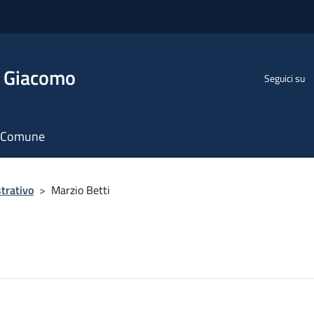
n Giacomo
Seguici su
il Comune
trativo
>
Marzio Betti