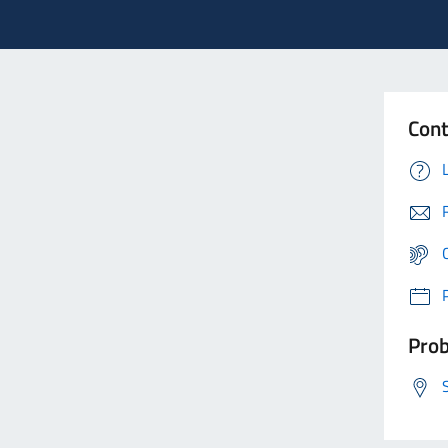
Cont
Prob