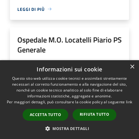
LEGGI DI PIÙ
Ospedale M.O. Locatelli Piario PS
Generale
Indirizzo
Via Groppino, 22
×
Informazioni sui cookie
Ospedale M.O. Locatelli Piario PS Generale...
Questo sito web utilizza cookie tecnici e assimilati strettamente
necessari al corretto funzionamento e alla navigazione del sito,
nonché un cookie tecnico analitico al solo fine di elaborare
informazioni statistiche, aggregate e anonime.
Per maggiori dettagli, può consultare la cookie policy al seguente
link
LEGGI DI PIÙ
RIFIUTA TUTTO
ACCETTA TUTTO
MOSTRA DETTAGLI
Ospedale SS Trinità Romano L.