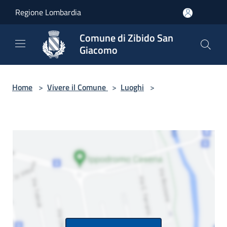
Salta al contenuto principale
Regione Lombardia
Comune di Zibido San
Giacomo
Home
>
Vivere il Comune
>
Luoghi
>