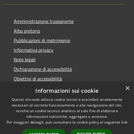
Amministrazione trasparente
Albo pretorio
Pubblicazioni di matrimonio
Informativa privacy
Note legali
Dichiarazione di accessibilità
Obiettivi di accessibilità
×
Whistleblowing
Informazioni sui cookie
Questo sito web utilizza cookie tecnici e assimilati strettamente
necessari al corretto funzionamento e alla navigazione del sito,
nonché un cookie tecnico analitico al solo fine di elaborare
informazioni statistiche, aggregate e anonime.
RSS
Copyright © 2026 • Comune di
Per maggiori dettagli, può consultare la cookie policy al seguente
link
Accessibilità
Zibido San Giacomo • Powered
Privacy
Municipium
Accesso
by
•